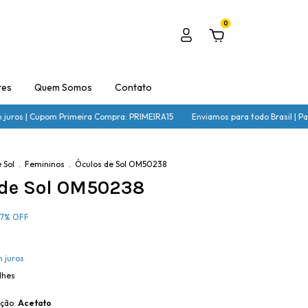
0
tes
Quem Somos
Contato
uros | Cupom Primeira Compra: PRIMEIRA15
Enviamos para todo Brasil | Parce
 Sol
.
Femininos
.
Óculos de Sol OM50238
 de Sol OM50238
7
%
OFF
 juros
lhes
ação:
Acetato