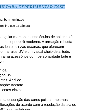
UI PARA EXPERIMENTAR ESSE
gar bem iluminado
rmitir o uso da câmera
angular marcante, esse óculos de sol preto é 
m um toque retrô moderno. A armação robusta 
as lentes cinzas escuras, que oferecem 
contra raios UV e um visual cheio de atitude. 
m ama acessórios com personalidade forte e 
on.
nica:
eção UV
ntes: Acrílico
mação: Acetato
 lentes cinzas
te a descrição das cores pois as mesmas 
lterações de acordo com a resolução da tela do 
 PC ou smartphone. 