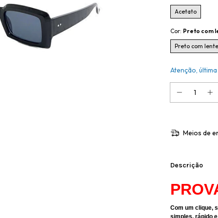
Acetato
Cor:
Preto com l
Preto com lente
Atenção, última
Meios de e
Descrição
PROV
Com um clique, s
simples, rápido e 