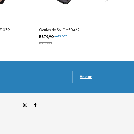
F81039
Óculos de Sol OM50462
Óculos de Sol JL
R$79,90
-
47
%
OFF
R$79,90
-
47
%
OF
R$149,90
R$149,90