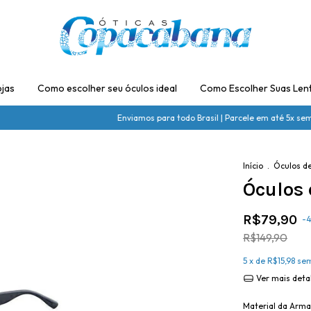
jas
Como escolher seu óculos ideal
Como Escolher Suas Len
Enviamos para todo Brasil | Parcele em até 5x sem j
Início
.
Óculos de
Óculos
R$79,90
-
4
R$149,90
5
x de
R$15,98
sem
Ver mais deta
Material da Arm