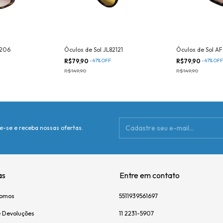
0206
Óculos de Sol JL82121
Óculos de Sol A
R$79,90
-
47
%
OFF
R$79,90
-
47
%
OFF
R$149,90
R$149,90
e-se e receba nossas ofertas.
as
Entre em contato
omos
5511939561697
e Devoluções
11 2231-5907