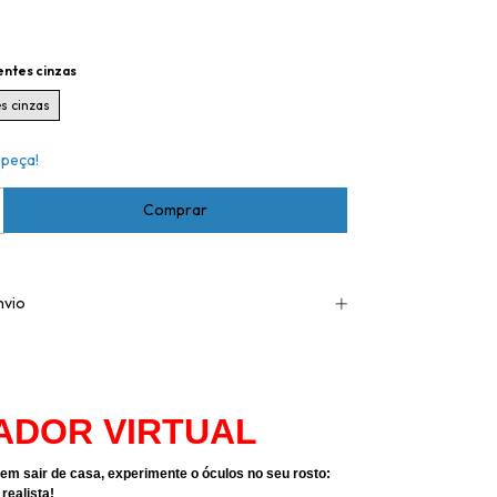
entes cinzas
s cinzas
 peça!
nvio
ADOR VIRTUAL
em sair de casa, experimente o óculos no seu rosto:
realista!