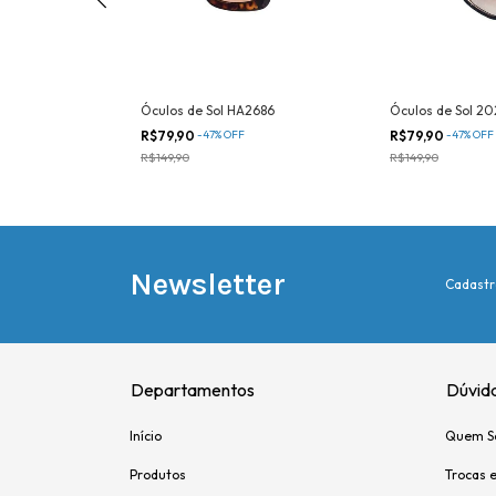
2145
Óculos de Sol HA2686
Óculos de Sol 2
R$79,90
-
47
%
OFF
R$79,90
-
47
%
OFF
R$149,90
R$149,90
Newsletter
Cadastr
Departamentos
Dúvid
Início
Quem S
Produtos
Trocas 