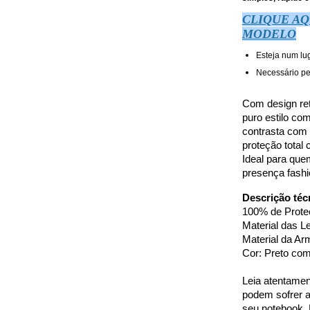
CLIQUE AQ
MODELO
Esteja num lu
Necessário pe
Com design ret
puro estilo co
contrasta com 
proteção total 
Ideal para que
presença fashi
Descrição téc
100% de Prot
Material das Le
Material da Ar
Cor: Preto com
Leia atentamen
podem sofrer a
seu notebook,