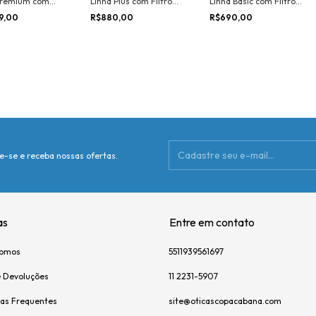
Premium com
Linha Plus com Filtro
Linha Basic com Filtro
UV Blue
UV Blue
UV Blue
99,00
R$880,00
R$690,00
e-se e receba nossas ofertas.
as
Entre em contato
omos
5511939561697
e Devoluções
11 2231-5907
as Frequentes
site@oticascopacabana.com