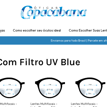
jas
Como escolher seu óculos ideal
Como Escolher Suas Len
Enviamos para todo Brasil | Parcele em at
Com Filtro UV Blue
Multifocais -
Lentes Multifocais -
Lentes Multifocais -