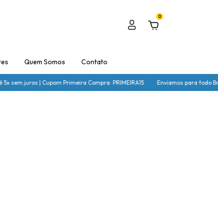
0
tes
Quem Somos
Contato
é 5x sem juros | Cupom Primeira Compra: PRIMEIRA15
Enviamos para todo Bra