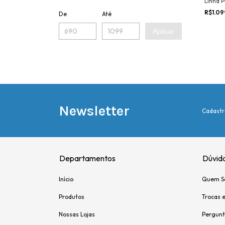
Linha 
Filtro 
R$1.0
De
Até
Aplicar
Newsletter
Cadastr
Departamentos
Dúvid
Início
Quem S
Produtos
Trocas 
Nossas Lojas
Pergunt