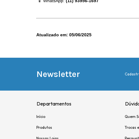
 📱 WhatsApp: 
(11) 93956-1697
Atualizado em: 05/06/2025
Newsletter
Cadastr
Departamentos
Dúvid
Início
Quem S
Produtos
Trocas 
Nossas Lojas
Pergunt