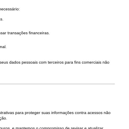
ecessário:
s.
ar transações financeiras.
mal.
us dados pessoais com terceiros para fins comerciais não 
rativas para proteger suas informações contra acessos não 
ção.
uros, e mantemos o compromisso de revisar e atualizar 