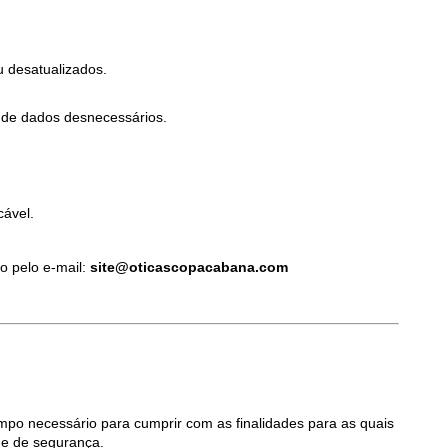
u desatualizados.
o de dados desnecessários.
cável.
o pelo e-mail: 
site@oticascopacabana.com
o necessário para cumprir com as finalidades para as quais 
s e de segurança.