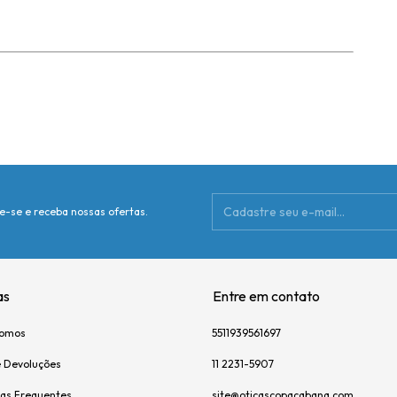
e-se e receba nossas ofertas.
as
Entre em contato
omos
5511939561697
e Devoluções
11 2231-5907
as Frequentes
site@oticascopacabana.com