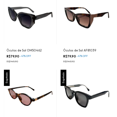
Óculos de Sol OM50462
Óculos de Sol AF81039
R$79,90
-
47
%
OFF
R$79,90
-
47
%
OFF
R$149,90
R$149,90
Esgotado
Esgotado