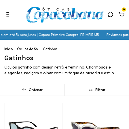
0
té 5x sem juros | Cupom Primeira Compra: PRIMEIRA15
Enviamos para todo Br
Início
.
Óculos de Sol
.
Gatinhos
Gatinhos
Óculos gatinho com design retrô e feminino. Charmosos e
elegantes, realçam o olhar com um toque de ousadia e estilo.
Ordenar
Filtrar