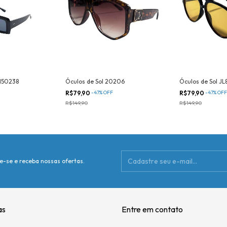
M50238
Óculos de Sol 20206
Óculos de Sol JL
R$79,90
-
47
%
OFF
R$79,90
-
47
%
OFF
R$149,90
R$149,90
e-se e receba nossas ofertas.
as
Entre em contato