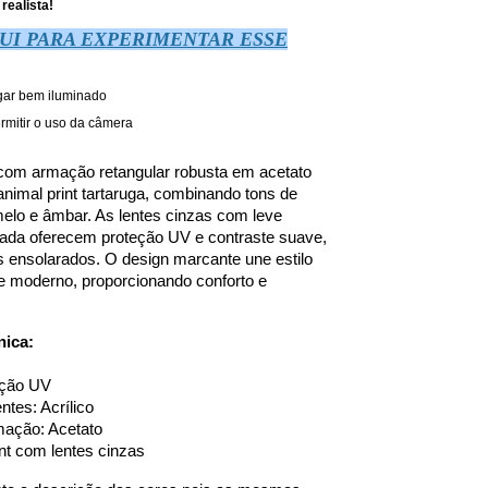
realista!
UI PARA EXPERIMENTAR ESSE
gar bem iluminado
rmitir o uso da câmera
com armação retangular robusta em acetato 
imal print tartaruga, combinando tons de 
lo e âmbar. As lentes cinzas com leve 
lada oferecem proteção UV e contraste suave, 
s ensolarados. O design marcante une estilo 
e moderno, proporcionando conforto e 
nica:
eção UV
ntes: Acrílico
mação: Acetato
int com lentes cinzas