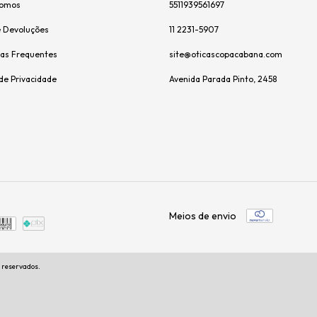
omos
5511939561697
e Devoluções
11 2231-5907
as Frequentes
site@oticascopacabana.com
 de Privacidade
Avenida Parada Pinto, 2458
Meios de envio
s reservados.