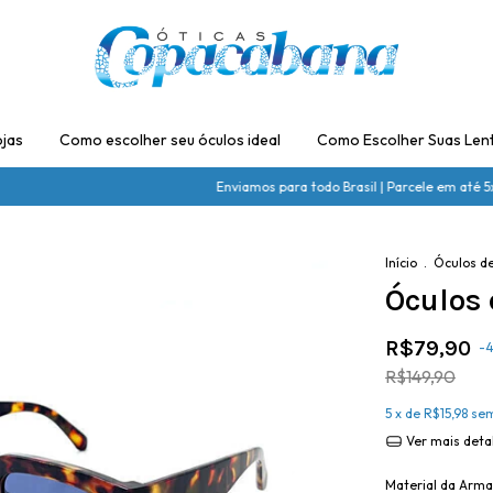
jas
Como escolher seu óculos ideal
Como Escolher Suas Len
Enviamos para todo Brasil | Parcele em até 5x sem ju
Início
.
Óculos de
Óculos
R$79,90
-
4
R$149,90
5
x de
R$15,98
sem
Ver mais deta
Material da Arm