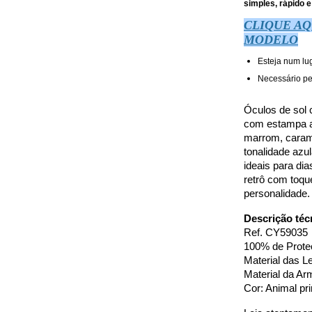
simples, rápido e 
CLIQUE AQ
MODELO
Esteja num lu
Necessário pe
Óculos de sol 
com estampa an
marrom, carame
tonalidade azu
ideais para dia
retrô com toqu
personalidade.
Descrição téc
Ref. CY59035
100% de Prot
Material das Le
Material da Ar
Cor: Animal pr