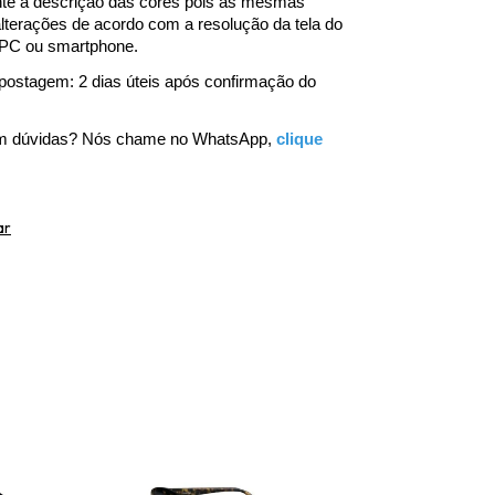
te a descrição das cores pois as mesmas 
lterações de acordo com a resolução da tela do 
 PC ou smartphone. 
postagem: 2 dias úteis após confirmação do 
om dúvidas? Nós chame no WhatsApp, 
clique 
ar