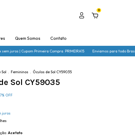
0
tes
Quem Somos
Contato
ros | Cupom Primeira Compra: PRIMEIRA15
Enviamos para todo Brasil | Parce
 Sol
.
Femininos
.
Óculos de Sol CY59035
 de Sol CY59035
7
%
OFF
 juros
lhes
ação:
Acetato