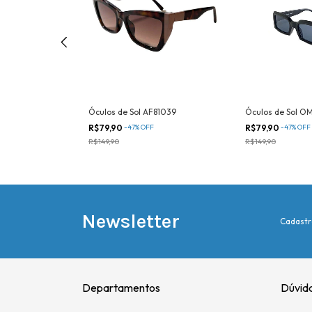
2121
Óculos de Sol AF81039
Óculos de Sol O
R$79,90
-
47
%
OFF
R$79,90
-
47
%
OFF
R$149,90
R$149,90
Newsletter
Cadastr
Departamentos
Dúvid