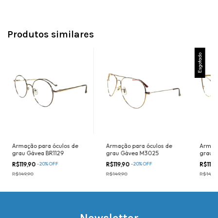
Produtos similares
Esgotado
Armação para óculos de
Armação para óculos de
Armaçã
grau Gávea BR1129
grau Gávea M3025
grau 
R$119,90
-
20
%
OFF
R$119,90
-
20
%
OFF
R$119
R$149,90
R$149,90
R$149,
Newsletter