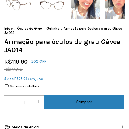
Início
.
Óculos de Grau
.
Gatinho
.
Armação para óculos de grau Gávea
JA014
Armação para óculos de grau Gávea
JA014
R$119,90
-
20
%
OFF
R$149,90
5
x de
R$23,98
sem juros
Ver mais detalhes
Meios de envio